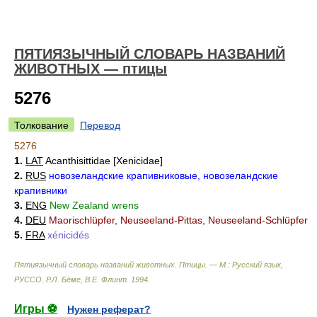
ПЯТИЯЗЫЧНЫЙ СЛОВАРЬ НАЗВАНИЙ
ЖИВОТНЫХ — птицы
5276
Толкование
Перевод
5276
1.
LAT
Acanthisittidae [Xenicidae]
2.
RUS
новозеландские крапивниковые, новозеландские
крапивники
3.
ENG
New Zealand wrens
4.
DEU
Maorischlüpfer, Neuseeland-Pittas, Neuseeland-Schlüpfer
5.
FRA
xénicidés
Пятиязычный словарь названий животных. Птицы. — М.: Русский язык,
РУССО
.
Р.Л. Бёме, В.Е. Флинт
.
1994
.
Игры ⚽
Нужен реферат?