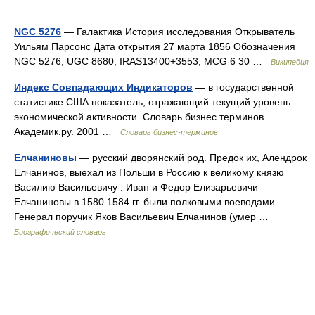
NGC 5276
— Галактика История исследования Открыватель
Уильям Парсонс Дата открытия 27 марта 1856 Обозначения
NGC 5276, UGC 8680, IRAS13400+3553, MCG 6 30 …
Википедия
Индекс Совпадающих Индикаторов
— в государственной
статистике США показатель, отражающий текущий уровень
экономической активности. Словарь бизнес терминов.
Академик.ру. 2001 …
Словарь бизнес-терминов
Елчаниновы
— русский дворянский род. Предок их, Алендрок
Елчанинов, выехал из Польши в Россию к великому князю
Василию Васильевичу . Иван и Федор Елизарьевичи
Елчаниновы в 1580 1584 гг. были полковыми воеводами.
Генерал поручик Яков Васильевич Елчанинов (умер …
Биографический словарь