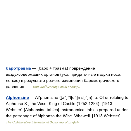
баротравма
— (баро + травма) повреждение
воздухсодержащих органов (ухо, придаточные пазухи носа,
легкие) в результате резкого изменения барометрического
давления …
Большой медицинский словарь
Alphonsine
— Al*phon sine ([a^]l*f[o^]n s[i^]n), a. Of or relating to
Alphonso X., the Wise, King of Castile (1252 1284). [1913
Webster] {Alphonsine tables}, astronomical tables prepared under
the patronage of Alphonso the Wise. Whewell. [1913 Webster] …
The Collaborative International Dictionary of English