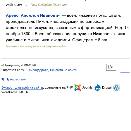
with dew …
New Collegiate Dictionary
Аренс, Аполлон Иванович
— воен. инженер полк., штатн.
преподаватель Никол. инж. академии по вопросам
строительного искусства, связанным с фортификацией. Род. 14
ноября 1860 г. Воен. образование получил в Николаевск. инж.
училище и Никол. инж. академии. Офицером с 8 авг.… …
Большая биографическая энциклопедия
© Академик, 2000-2026
18+
Обратная связь:
Техподдержка
,
Реклама на сайте
👣 Путешествия
Экспорт словарей на сайты
, сделанные на PHP,
Joomla,
Drupal,
WordPress, MODx.