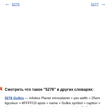
5275
5277
Смотреть что такое "5276" в других словарях:
5276 Gulkis
— Infobox Planet minorplanet = yes width = 25em
bgcolour = #FFFFC0 apsis = name = Gulkis symbol = caption =