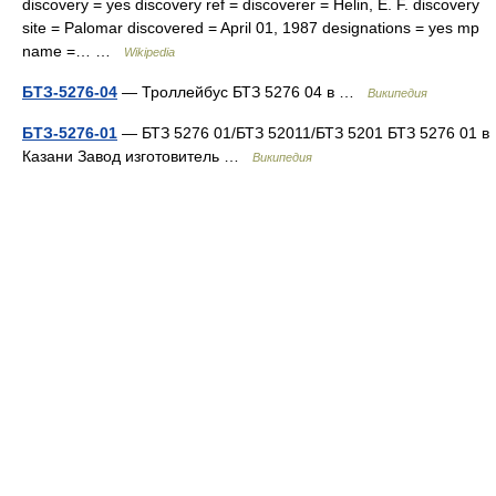
discovery = yes discovery ref = discoverer = Helin, E. F. discovery
site = Palomar discovered = April 01, 1987 designations = yes mp
name =… …
Wikipedia
БТЗ-5276-04
— Троллейбус БТЗ 5276 04 в …
Википедия
БТЗ-5276-01
— БТЗ 5276 01/БТЗ 52011/БТЗ 5201 БТЗ 5276 01 в
Казани Завод изготовитель …
Википедия